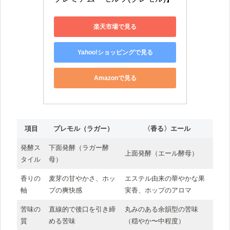
楽天市場で見る
Yahoo!ショッピングで見る
Amazonで見る
項目
プレモル（ラガー）
〈香る〉エール
発酵ス
下面発酵（ラガー酵
上面発酵（エール酵母）
タイル
母）
香りの
麦芽の甘やかさ、ホッ
エステル由来の華やかな果
軸
プの爽快感
実香、ホップのアロマ
苦味の
直線的で後口を引き締
丸みのある余韻型の苦味
質
める苦味
（穏やか〜中程度）