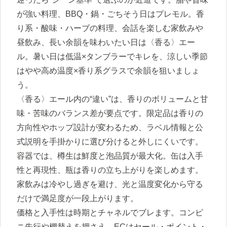
が強い料理、BBQ・鍋・ごちそう日はプレモル。香
り系・酸味・ハーブの料理、会話を楽しむ家飲みや
昼飲み、長い余韻を味わいたい日は〈香る〉エー
ル。暑い日は低温×タンブラーでキレを、涼しい季節
はやや高め温度×香り系グラスで余韻を狙いましょ
う。
〈香る〉エール内の“違い”は、香りのボリュームと甘
味・苦味のバランス差が要点です。限定品は香りの
方向性やホップ設計が変わるため、ラベル情報と公
式説明を手掛かりに選び分けると外しにくいです。
容器では、樽生は鮮度と泡品質が最大化。缶は入手
性と再現性、瓶は香りの立ち上がりを楽しめます。
家飲みは冷やし過ぎを避け、光と温度変化から守る
だけで満足度が一段上がります。
価格と入手性は時期とチャネルでブレます。コンビ
ニ先行や棚替えを押さえ、ECはセール・ポイント・