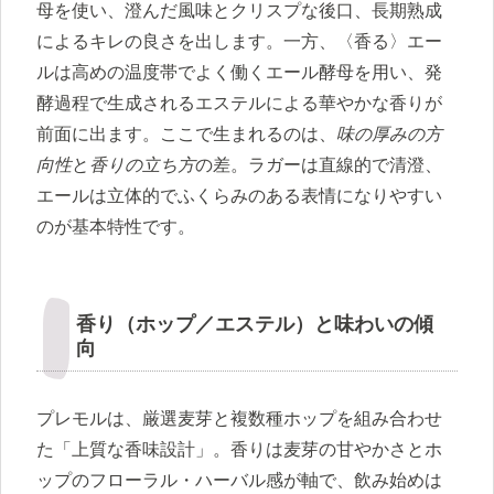
母を使い、澄んだ風味とクリスプな後口、長期熟成
によるキレの良さを出します。一方、〈香る〉エー
ルは高めの温度帯でよく働くエール酵母を用い、発
酵過程で生成されるエステルによる華やかな香りが
前面に出ます。ここで生まれるのは、
味の厚みの方
向性
と
香りの立ち方
の差。ラガーは直線的で清澄、
エールは立体的でふくらみのある表情になりやすい
のが基本特性です。
香り（ホップ／エステル）と味わいの傾
向
プレモルは、厳選麦芽と複数種ホップを組み合わせ
た「上質な香味設計」。香りは麦芽の甘やかさとホ
ップのフローラル・ハーバル感が軸で、飲み始めは