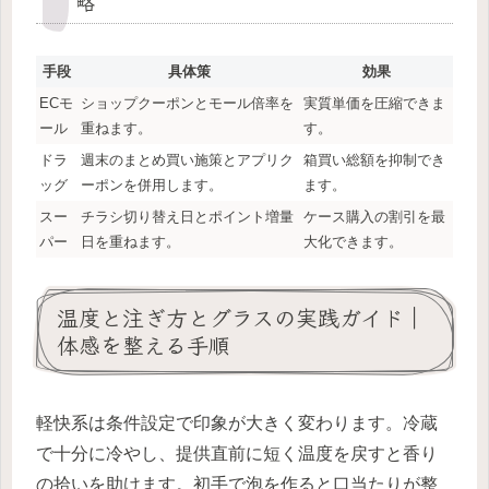
略
手段
具体策
効果
ECモ
ショップクーポンとモール倍率を
実質単価を圧縮できま
ール
重ねます。
す。
ドラ
週末のまとめ買い施策とアプリク
箱買い総額を抑制でき
ッグ
ーポンを併用します。
ます。
スー
チラシ切り替え日とポイント増量
ケース購入の割引を最
パー
日を重ねます。
大化できます。
温度と注ぎ方とグラスの実践ガイド｜
体感を整える手順
軽快系は条件設定で印象が大きく変わります。冷蔵
で十分に冷やし、提供直前に短く温度を戻すと香り
の拾いを助けます。初手で泡を作ると口当たりが整