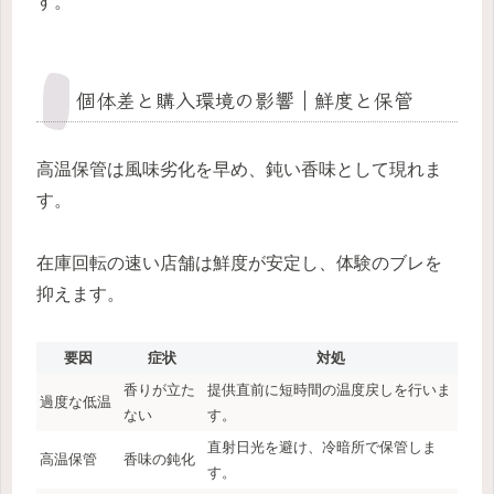
す。
個体差と購入環境の影響｜鮮度と保管
高温保管は風味劣化を早め、鈍い香味として現れま
す。
在庫回転の速い店舗は鮮度が安定し、体験のブレを
抑えます。
要因
症状
対処
香りが立た
提供直前に短時間の温度戻しを行いま
過度な低温
ない
す。
直射日光を避け、冷暗所で保管しま
高温保管
香味の鈍化
す。