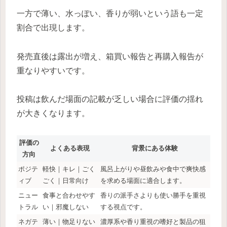
一方で薄い、水っぽい、香りが弱いという語も一定
割合で出現します。
発売直後は露出が増え、箱買い報告と再購入報告が
重なりやすいです。
投稿は飲んだ場面の記載が乏しい場合に評価の揺れ
が大きくなります。
評価の
よくある表現
背景にある体験
方向
ポジテ
軽快｜キレ｜ごく
風呂上がりや昼飲みや食中で爽快感
ィブ
ごく｜日常向け
を求める場面に適合します。
ニュー
食事と合わせやす
香りの派手さよりも使い勝手を重視
トラル
い｜邪魔しない
する視点です。
ネガテ
薄い｜物足りない
濃厚系や香り重視の嗜好と製品の狙