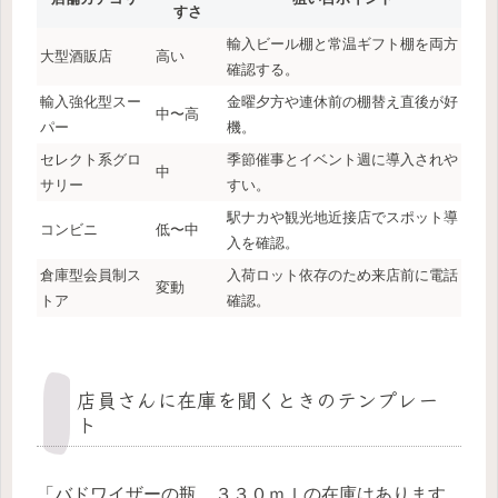
すさ
輸入ビール棚と常温ギフト棚を両方
大型酒販店
高い
確認する。
輸入強化型スー
金曜夕方や連休前の棚替え直後が好
中〜高
パー
機。
セレクト系グロ
季節催事とイベント週に導入されや
中
サリー
すい。
駅ナカや観光地近接店でスポット導
コンビニ
低〜中
入を確認。
倉庫型会員制ス
入荷ロット依存のため来店前に電話
変動
トア
確認。
店員さんに在庫を聞くときのテンプレー
ト
「バドワイザーの瓶、３３０ｍｌの在庫はあります