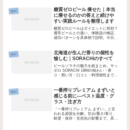
糖質ゼロビール 痩せた｜本当
Beer
に痩せるのかの答えと続けや
すい実践ルールを整理します
糖質ゼロビールはダイエットに有効？
通常ビールとの違い、体験談の検証、
成功パターンを具体例で説明。今日か
ら実践できます。
北海道が生んだ香りの個性を
Beer
愉しむ｜SORACHIのすべて
ビールソラチの魅力を総まとめ。サッ
ポロ SORACHI 1984の味わい・香
り・買い方・口コミ・料理相性まで、
初心者にも分かりやすく解説します。
一番搾りプレミアム まずいと
Beer
感じる前に―ベスト温度・グ
ラス・注ぎ方
「一番搾りプレミアム まずい」と言
われる原因を分解。甘み/重さ/香り、
鮮度・保存・光劣化の影響まで。具体
的な対処法とベストな楽しみ方を網
羅。