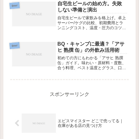
自宅生ビールの始め方。失敗
Beer
しない準備と演出
自宅生ビールで家飲みを格上げ。卓上
サーバー/ケグの比較、初期費用とラ
ンニングコスト、温度・圧力のコツ、
メンテとトラブル対処、対応銘柄も網
羅
BQ・キャンプに最適？「アサ
Beer
ヒ 熟撰 缶」の外飲み活用術
初めての方にもわかる「アサヒ 熟撰
缶」ガイド。味わい・原材料・度数、
合う料理、ベスト温度とグラス、口コ
ミ傾向まで一気にチェック。
スポンサーリンク
エビスマイスター どこで売ってる｜
在庫がある店の見つけ方