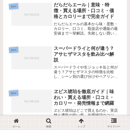
だらだらエール｜意味・特
Beer
徴・買える場所・口コミ・価
格とカロリーまで完全ガイド
だらだらエールの基本から味・度数・
カロリー、口コミ、取扱店や通販の最
安値まで一挙解説。失敗しない買い方
とおすすめの飲み方も網羅。
スーパードライと何が違う？
Beer
アサヒザマスタを飲み比べ解
説
スーパードライや生ジョッキ缶と何が
違う？アサヒザマスタの特徴を比較
し、シーン別の選び分けやペアリン
グ、購入のコツを丁寧に解説。
ヱビス琥珀を徹底ガイド｜味
Beer
わい・買える場所・口コミ・
カロリー・発売情報まで網羅
ヱビス琥珀はどこで買えるのか。実店
舗と通販の狙い所、在庫確認のコツ、
再入荷の読み方まで実践的に解説。味
や口コミも総まとめ。
ホーム
検索
トップ
サイドバー