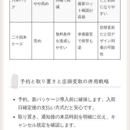
六本パッ
同梱で軽
だと割高
やや高め
最新ロッ
ク
減
になりや
ト確認が
すい
容易
切替直前
無料条件
単価最安
だと旧デ
二十四本
安め
を達成し
で保管も
ザイン到
ケース
やすい
楽
着の可能
性
予約と取り置きと店頭受取の併用戦略
予約。新パッケージ導入前に確保します。入荷
日確定後の支払い方式だと安心です。
取り置き。通知後の来店時刻を明確に伝え、キ
ャンセル規定を確認します。