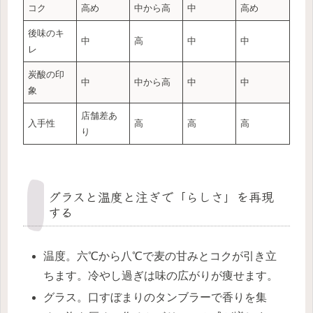
コク
高め
中から高
中
高め
後味のキ
中
高
中
中
レ
炭酸の印
中
中から高
中
中
象
店舗差あ
入手性
高
高
高
り
グラスと温度と注ぎで「らしさ」を再現
する
温度。六℃から八℃で麦の甘みとコクが引き立
ちます。冷やし過ぎは味の広がりが痩せます。
グラス。口すぼまりのタンブラーで香りを集