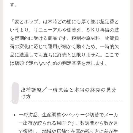
す。
「麦とホップ」は常時どの棚にも厚く並ぶ超定番と
いうより、リニューアルや棚替え、ＳＫＵ再編の波
を定期的に受ける商品です。税制や原材料、物流負
荷の変化に応じて運用が細かく動くため、一時的欠
品に遭遇しても直ちに終売とは限りません。ここで
は店頭で迷わないための判定基準を示します。
出荷調整／一時欠品と本当の終売の見分
け方
一時欠品。
生産調整やパッケージ切替でメーカ
ー出荷が絞られる局面です。数週間から数か月
で復帰し、地域や店舗で在庫の残り方に差が生