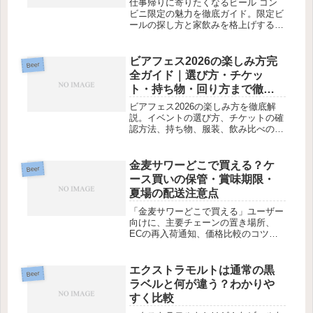
仕事帰りに寄りたくなるビール コン
ビニ限定の魅力を徹底ガイド。限定ビ
ールの探し方と家飲みを格上げする楽
しみ方をまとめました。
ビアフェス2026の楽しみ方完
Beer
全ガイド｜選び方・チケッ
ト・持ち物・回り方まで徹底
解説
ビアフェス2026の楽しみ方を徹底解
説。イベントの選び方、チケットの確
認方法、持ち物、服装、飲み比べのコ
ツまで初心者にもわかりやすく紹介し
ます。
金麦サワーどこで買える？ケ
Beer
ース買いの保管・賞味期限・
夏場の配送注意点
「金麦サワーどこで買える」ユーザー
向けに、主要チェーンの置き場所、
ECの再入荷通知、価格比較のコツを
実例で解説。
エクストラモルトは通常の黒
Beer
ラベルと何が違う？わかりや
すく比較