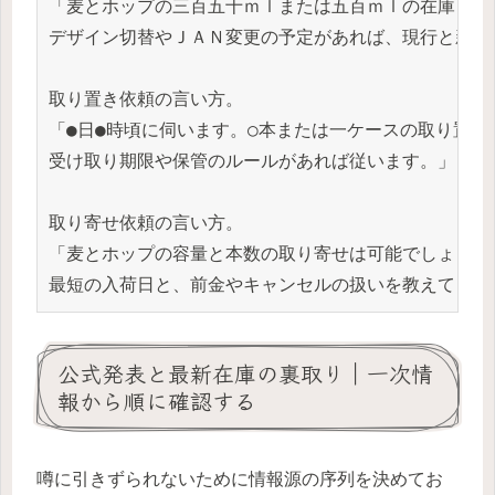
「麦とホップの三百五十ｍｌまたは五百ｍｌの在庫と次回
デザイン切替やＪＡＮ変更の予定があれば、現行と新のど
取り置き依頼の言い方。 

「●日●時頃に伺います。○本または一ケースの取り置きは
受け取り期限や保管のルールがあれば従います。」 

取り寄せ依頼の言い方。 

「麦とホップの容量と本数の取り寄せは可能でしょうか。
最短の入荷日と、前金やキャンセルの扱いを教えてくだ
公式発表と最新在庫の裏取り｜一次情
報から順に確認する
噂に引きずられないために情報源の序列を決めてお