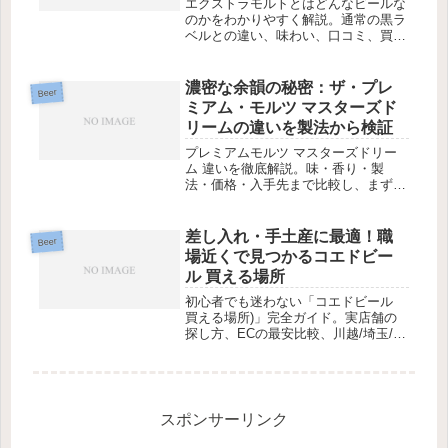
エクストラモルトとはどんなビールな
のかをわかりやすく解説。通常の黒ラ
ベルとの違い、味わい、口コミ、買え
る場所、おすすめの飲み方までまとめ
て紹介します。
濃密な余韻の秘密：ザ・プレ
Beer
ミアム・モルツ マスターズド
リームの違いを製法から検証
プレミアムモルツ マスターズドリー
ム 違いを徹底解説。味・香り・製
法・価格・入手先まで比較し、まず
い/うまい口コミも紹介。買う前の迷
いを解消します。
差し入れ・手土産に最適！職
Beer
場近くで見つかるコエドビー
ル 買える場所
初心者でも迷わない「コエドビール
買える場所)」完全ガイド。実店舗の
探し方、ECの最安比較、川越/埼玉/東
京の取扱店、樽生情報やギフト対応
も。
スポンサーリンク