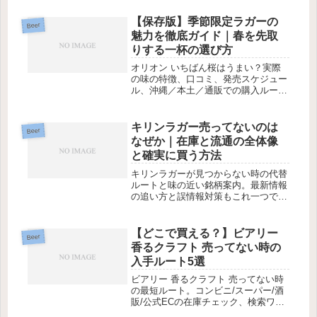
【保存版】季節限定ラガーの
Beer
魅力を徹底ガイド｜春を先取
りする一杯の選び方
オリオン いちばん桜はうまい？実際
の味の特徴、口コミ、発売スケジュー
ル、沖縄／本土／通販での購入ルート
を一記事でチェック。
キリンラガー売ってないのは
Beer
なぜか｜在庫と流通の全体像
と確実に買う方法
キリンラガーが見つからない時の代替
ルートと味の近い銘柄案内。最新情報
の追い方と誤情報対策もこれ一つで
OK。必要なら、この構成
【どこで買える？】ビアリー
Beer
香るクラフト 売ってない時の
入手ルート5選
ビアリー 香るクラフト 売ってない時
の最短ルート。コンビニ/スーパー/酒
販/公式ECの在庫チェック、検索ワー
ド、入荷通知、取り置き活用で確実に