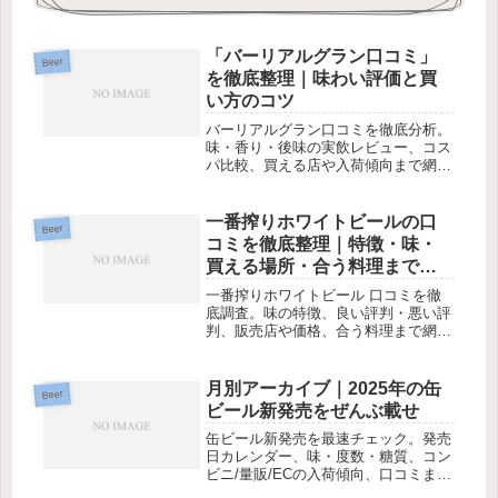
「バーリアルグラン口コミ」
Beer
を徹底整理｜味わい評価と買
い方のコツ
バーリアルグラン口コミを徹底分析。
味・香り・後味の実飲レビュー、コス
パ比較、買える店や入荷傾向まで網
羅。購入前の不安を解消します。
一番搾りホワイトビールの口
Beer
コミを徹底整理｜特徴・味・
買える場所・合う料理まで完
全ガイド
一番搾りホワイトビール 口コミを徹
底調査。味の特徴、良い評判・悪い評
判、販売店や価格、合う料理まで網羅
し、購入前の不安を解消します。
月別アーカイブ｜2025年の缶
Beer
ビール新発売をぜんぶ載せ
缶ビール新発売を最速チェック。発売
日カレンダー、味・度数・糖質、コン
ビニ/量販/ECの入荷傾向、口コミまで
一気見できる保存版。