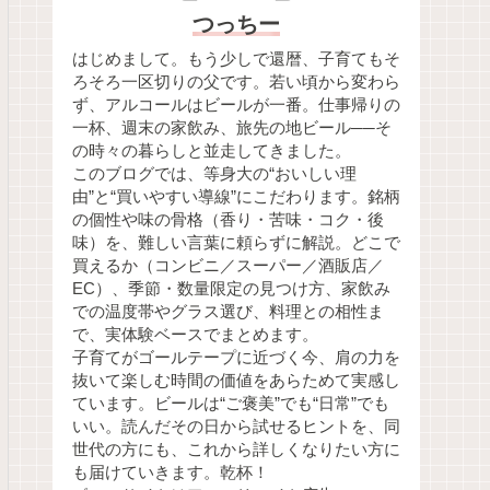
つっちー
はじめまして。もう少しで還暦、子育てもそ
ろそろ一区切りの父です。若い頃から変わら
ず、アルコールはビールが一番。仕事帰りの
一杯、週末の家飲み、旅先の地ビール──そ
の時々の暮らしと並走してきました。
このブログでは、等身大の“おいしい理
由”と“買いやすい導線”にこだわります。銘柄
の個性や味の骨格（香り・苦味・コク・後
味）を、難しい言葉に頼らずに解説。どこで
買えるか（コンビニ／スーパー／酒販店／
EC）、季節・数量限定の見つけ方、家飲み
での温度帯やグラス選び、料理との相性ま
で、実体験ベースでまとめます。
子育てがゴールテープに近づく今、肩の力を
抜いて楽しむ時間の価値をあらためて実感し
ています。ビールは“ご褒美”でも“日常”でも
いい。読んだその日から試せるヒントを、同
世代の方にも、これから詳しくなりたい方に
も届けていきます。乾杯！