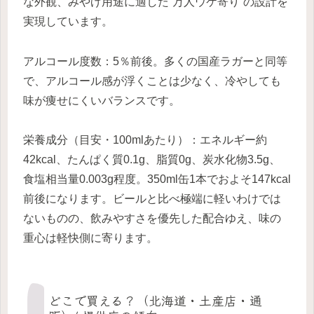
な外観、みやげ用途に適した“万人ウケ寄り”の設計を
実現しています。
アルコール度数：5％前後。多くの国産ラガーと同等
で、アルコール感が浮くことは少なく、冷やしても
味が痩せにくいバランスです。
栄養成分（目安・100mlあたり）：エネルギー約
42kcal、たんぱく質0.1g、脂質0g、炭水化物3.5g、
食塩相当量0.003g程度。350ml缶1本でおよそ147kcal
前後になります。ビールと比べ極端に軽いわけでは
ないものの、飲みやすさを優先した配合ゆえ、味の
重心は軽快側に寄ります。
どこで買える？（北海道・土産店・通