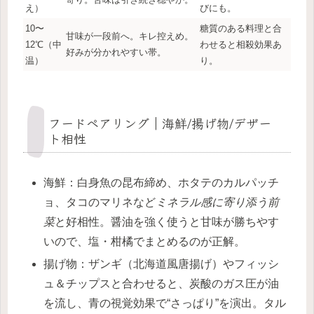
え）
びにも。
10〜
糖質のある料理と合
甘味が一段前へ。キレ控えめ。
12℃（中
わせると相殺効果あ
好みが分かれやすい帯。
温）
り。
フードペアリング｜海鮮/揚げ物/デザー
ト相性
海鮮：白身魚の昆布締め、ホタテのカルパッチ
ョ、タコのマリネなど
ミネラル感に寄り添う前
菜
と好相性。醤油を強く使うと甘味が勝ちやす
いので、塩・柑橘でまとめるのが正解。
揚げ物：ザンギ（北海道風唐揚げ）やフィッシ
ュ＆チップスと合わせると、炭酸のガス圧が油
を流し、青の視覚効果で“さっぱり”を演出。タル