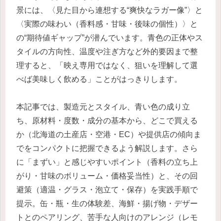
景には、〈見た目から連想する“爽快なラガー像”〉と
〈実際の味わい（香料感・甘味・後味の個性）〉と
の“期待値ギャップ”が潜んでいます。青色の正体やス
タイルの方向性、温度や注ぎ方など外的要因まで整
理すると、「映え専用ではなく、狙いを理解して選
べば美味しく飲める」ことがはっきりします。
本記事では、製造元とスタイル、青い色の成り立
ち、原材料・度数・成分の基本から、どこで買える
か（北海道の土産店・空港・EC）や提供店の傾向ま
でをコンパクトに把握できるよう解説します。さら
に「まずい」と感じやすいポイント（香料の立ち上
がり・甘味のボリューム・価格妥当性）と、その回
避策（適温・グラス・泡立て・保存）を実践手順で
提示。缶・瓶・生の体験差、海鮮・揚げ物・デザー
トとのペアリング、苦手な人向けのアレンジ（レモ