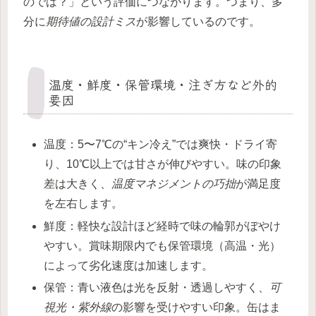
のでは？」という評価につながります。つまり、多
分に
期待値の設計ミス
が影響しているのです。
温度・鮮度・保管環境・注ぎ方など外的
要因
温度：5〜7℃の“キン冷え”では爽快・ドライ寄
り、10℃以上では甘さが伸びやすい。味の印象
差は大きく、
温度マネジメントの巧拙
が満足度
を左右します。
鮮度：軽快な設計ほど経時で味の輪郭がぼやけ
やすい。賞味期限内でも保管環境（高温・光）
によって劣化速度は加速します。
保管：青い液色は光を反射・透過しやすく、
可
視光・紫外線
の影響を受けやすい印象。缶はま