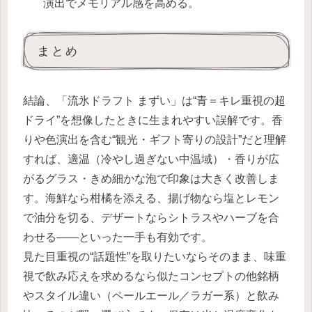
演出でメモリアル感を高める。
まとめ
結論、「流氷ドラフト まずい」は“青＝キレ重視の超
ドライ”を想像したときに生まれやすい誤解です。香
りや色演出を含む“観光・ギフト寄りの設計”だと理解
すれば、適温（冷やし過ぎない中温域）・香りが広
がるグラス・きめ細かな泡で印象は大きく改善しま
す。海鮮なら柑橘を添える、揚げ物なら塩とレモン
で油分を切る、デザートならシトラスやハーブを合
わせる——といった一手も有効です。
見た目重視の“話題性”を取りたいならそのまま、味重
視で飲み応えを求めるなら似たコンセプトの他銘柄
やスタイル違い（ペールエール／ラガー系）と飲み