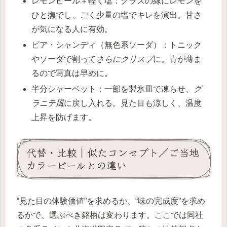
レモンピール＋軽く塩：グラスの縁にレモンを
ひと撫でし、ごく少量の塩でキレを演出。甘さ
が気になる人に有効。
ビア・シャンディ（無色系ソーダ）：トニック
やソーダで割って
さらにクリスプ
に。青が薄ま
るので写真は早めに。
半分シャーベット：一部を製氷皿で凍らせ、
グ
ラニテ風
に戻し入れる。見た目も涼しく、温度
上昇を防げます。
代替・比較｜似たコンセプト／ご当地
カラービールとの違い
“見た目の体験価値”を求めるか、“味の完成度”を求め
るかで、選ぶべき銘柄は変わります。ここでは同社