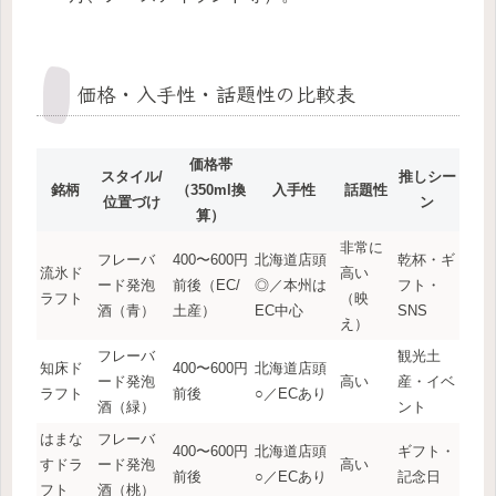
価格・入手性・話題性の比較表
価格帯
スタイル/
推しシー
銘柄
（350ml換
入手性
話題性
位置づけ
ン
算）
非常に
フレーバ
400〜600円
北海道店頭
乾杯・ギ
流氷ド
高い
ード発泡
前後（EC/
◎／本州は
フト・
ラフト
（映
酒（青）
土産）
EC中心
SNS
え）
フレーバ
観光土
知床ド
400〜600円
北海道店頭
ード発泡
高い
産・イベ
ラフト
前後
○／ECあり
酒（緑）
ント
はまな
フレーバ
400〜600円
北海道店頭
ギフト・
すドラ
ード発泡
高い
前後
○／ECあり
記念日
フト
酒（桃）