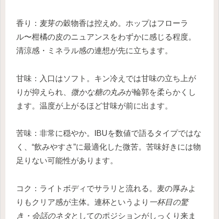
香り：麦芽の穀物香は控えめ。ホップはフローラ
ル〜柑橘の皮のニュアンスをわずかに感じる程度。
清涼感・ミネラル感の連想が先に立ちます。
甘味：入口はソフト。キン冷えでは甘味の立ち上が
りが抑えられ、
微かな糖の丸み
が輪郭を柔らかくし
ます。温度が上がるほど甘味が前に出ます。
苦味：非常に穏やか。IBUを数値で語るタイプではな
く、“飲みやすさ”に最適化した微苦。苦味好きには物
足りない可能性があります。
コク：ライトボディでサラリと流れる。麦の厚みよ
りもクリア感が主体。連杯というより
一杯目の驚
き・会話のネタ
としてのポジションがしっくり来ま