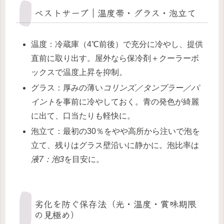
ベストサーブ｜温度帯・グラス・泡立て
温度：冷蔵庫（4℃前後）で充分に冷やし、提供
直前に取り出す。屋外なら保冷剤＋クーラーボ
ックスで温度上昇を抑制。
グラス：厚みの薄い
コリンズ／タンブラー／パ
イント
を事前に冷やしておく。青の発色が綺麗
に出て、口当たりも軽快に。
泡立て：最初の30％をやや高所から注いで泡を
立て、残りはグラス壁沿いに静かに。泡比率は
液7：泡3
を目安に。
劣化を防ぐ保存法（光・温度・賞味期限
の見極め）