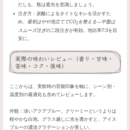
だしも、瓶は遮光を意識しましょう。
注ぎ方：炭酸によるタイトなキレを活かすた
め、
最初はやや泡立ててCO
を整える→中盤は
2
スムーズ注ぎ
の二段注ぎが有効。泡比率7:3を目
安に。
実際の味わいレビュー（香り・甘味・
苦味・コク・後味）
ここからは、実飲時の官能印象を軸に、シーン別・
温度別の最適化も含めてレビューします。
外観：淡いアクアブルー。クリーミーというよりは
軽やかな白泡。グラス越しに光を透かすと、アイス
ブルーの濃淡グラデーションが美しい。