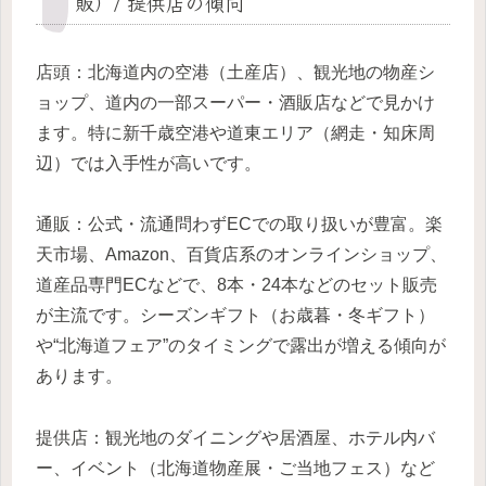
販）/ 提供店の傾向
店頭：北海道内の空港（土産店）、観光地の物産シ
ョップ、道内の一部スーパー・酒販店などで見かけ
ます。特に新千歳空港や道東エリア（網走・知床周
辺）では入手性が高いです。
通販：公式・流通問わずECでの取り扱いが豊富。楽
天市場、Amazon、百貨店系のオンラインショップ、
道産品専門ECなどで、8本・24本などのセット販売
が主流です。シーズンギフト（お歳暮・冬ギフト）
や“北海道フェア”のタイミングで露出が増える傾向が
あります。
提供店：観光地のダイニングや居酒屋、ホテル内バ
ー、イベント（北海道物産展・ご当地フェス）など