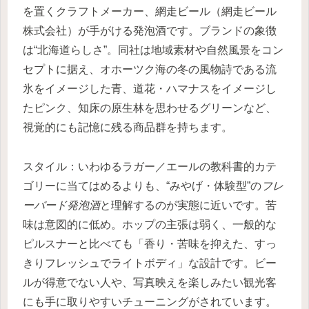
を置くクラフトメーカー、網走ビール（網走ビール
株式会社）が手がける発泡酒です。ブランドの象徴
は“北海道らしさ”。同社は地域素材や自然風景をコン
セプトに据え、オホーツク海の冬の風物詩である流
氷をイメージした青、道花・ハマナスをイメージし
たピンク、知床の原生林を思わせるグリーンなど、
視覚的にも記憶に残る商品群を持ちます。
スタイル：いわゆるラガー／エールの教科書的カテ
ゴリーに当てはめるよりも、“みやげ・体験型”の
フレ
ーバード発泡酒
と理解するのが実態に近いです。苦
味は意図的に低め。ホップの主張は弱く、一般的な
ピルスナーと比べても「香り・苦味を抑えた、すっ
きりフレッシュでライトボディ」な設計です。ビー
ルが得意でない人や、写真映えを楽しみたい観光客
にも手に取りやすいチューニングがされています。