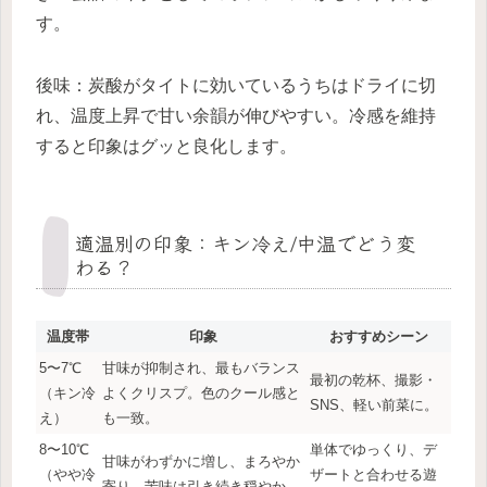
す。
後味：炭酸がタイトに効いているうちはドライに切
れ、温度上昇で甘い余韻が伸びやすい。冷感を維持
すると印象はグッと良化します。
適温別の印象：キン冷え/中温でどう変
わる？
温度帯
印象
おすすめシーン
5〜7℃
甘味が抑制され、最もバランス
最初の乾杯、撮影・
（キン冷
よくクリスプ。色のクール感と
SNS、軽い前菜に。
え）
も一致。
8〜10℃
単体でゆっくり、デ
甘味がわずかに増し、まろやか
（やや冷
ザートと合わせる遊
寄り。苦味は引き続き穏やか。