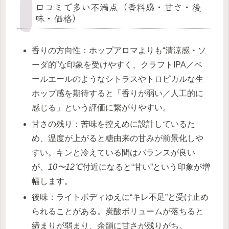
口コミで多い不満点（香料感・甘さ・後
味・価格）
香りの方向性：ホップアロマよりも“清涼感・ソ
ーダ的”な印象を受けやすく、クラフトIPA／ペ
ールエールのようなシトラスやトロピカルな生
ホップ感を期待すると「香りが弱い／人工的に
感じる」という評価に繋がりやすい。
甘さの残り：苦味を控えめに設計しているた
め、温度が上がると糖由来の甘みが前景化しや
すい。キンと冷えている間はバランスが良い
が、
10〜12℃
付近になると“甘い”という印象が増
幅します。
後味：ライトボディゆえに“キレ不足”と受け止め
られることがある。炭酸ボリュームが落ちると
締まりが弱まり、余韻に甘さが残りがち。