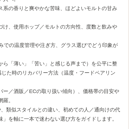
ス系の香りと爽やかな苦味、ほどよいモルトの甘み
づけ、使用ホップ／モルトの方向性、度数と飲みや
飲みでの温度管理や注ぎ方、グラス選びでどう印象が
から「薄い」「苦い」と感じる声まで）を公平に整
感じた時のリカバリー方法（温度・フードペアリン
パー／酒販／ECの取り扱い傾向）、価格帯の目安や
網羅。
や、類似スタイルとの違い、初めての人／通向けの代
味」を軸に一本で迷わない選び方をガイドします。