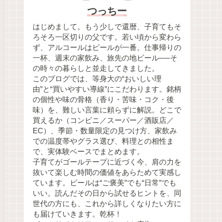
つっちー
はじめまして。もう少しで還暦、子育てもそ
ろそろ一区切りの父です。若い頃から変わら
ず、アルコールはビールが一番。仕事帰りの
一杯、週末の家飲み、旅先の地ビール──そ
の時々の暮らしと並走してきました。
このブログでは、等身大の“おいしい理
由”と“買いやすい導線”にこだわります。銘柄
の個性や味の骨格（香り・苦味・コク・後
味）を、難しい言葉に頼らずに解説。どこで
買えるか（コンビニ／スーパー／酒販店／
EC）、季節・数量限定の見つけ方、家飲み
での温度帯やグラス選び、料理との相性ま
で、実体験ベースでまとめます。
子育てがゴールテープに近づく今、肩の力を
抜いて楽しむ時間の価値をあらためて実感し
ています。ビールは“ご褒美”でも“日常”でも
いい。読んだその日から試せるヒントを、同
世代の方にも、これから詳しくなりたい方に
も届けていきます。乾杯！