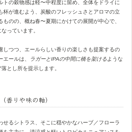
ルトの穀物感は軽〜中程度に留め、全体をドライに
も杯が進むよう、炭酸のフレッシュさとアロマの立
るものの、概ね春〜夏期にかけての展開が中心で、
になっています。
慮しつつ、エールらしい香りの楽しさも提案するの
ーエールは、
ラガーとIPAの中間に橋を架ける
ような
”落とし所を提示します。
（香りや味の軸）
わせるシトラス、そこに穏やかなハーブ／フローラ
種を主力に、清涼感と軽いトロピカルニュアンスを