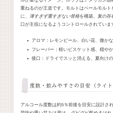
重ねるのが王道です。モルトはペールモルト
に、
薄すぎず重すぎない骨格
を構築。麦の存
口が主役になるようコントロールされていま
アロマ：レモンピール、白い花、微か
フレーバー：軽いビスケット感、穏や
後口：ドライでスッと消える、夏向け
度数・飲みやすさの目安（ライト
アルコール度数は約5％前後を目安に設計さ
苦味や重い甘みは避け、
グビグビ飲めるけれ