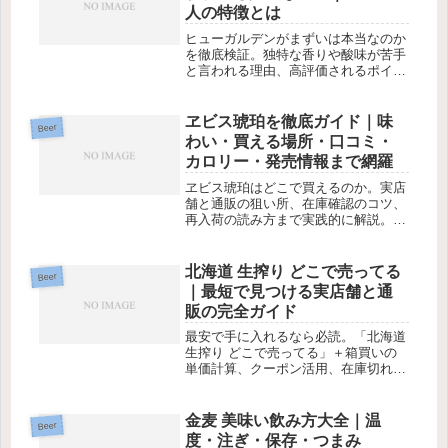
人の特徴とは
ヒューガルデンがまずいは本当なのか
を徹底検証。独特な香りや酸味が苦手
と言われる理由、高評価されるポイン
ト、失敗しにくい飲み方をまとめまし
た。
ヱビス琥珀を徹底ガイド｜味
Beer
わい・買える場所・口コミ・
カロリー・発売情報まで網羅
ヱビス琥珀はどこで買えるのか。実店
舗と通販の狙い所、在庫確認のコツ、
再入荷の読み方まで実践的に解説。味
や口コミも総まとめ。
北海道 生搾り どこで売ってる
Beer
｜最短で見つける実店舗と通
販の完全ガイド
最安で手に入れるなら必読。「北海道
生搾り どこで売ってる」＋箱買いの
単価計算、クーポン活用、在庫切れ時
の代替候補まで実用的に解説
金麦 美味い飲み方大全｜温
Beer
度・注ぎ・保存・つまみ