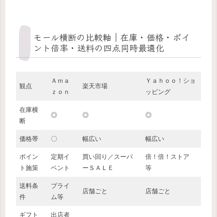
モール横断の比較軸｜在庫・価格・ポイ
ント倍率・送料の四点同時最適化
Ａｍａ
Ｙａｈｏｏ！ショ
観点
楽天市場
ｚｏｎ
ッピング
在庫横
◎
◎
◎
断
価格帯
〇
幅広い
幅広い
ポイン
定期イ
買い回り／スーパ
倍！倍！ストア
ト施策
ベント
ーＳＡＬＥ
等
送料条
プライ
店舗ごと
店舗ごと
件
ム等
ギフト
出店者