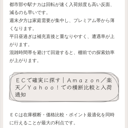
都市部や駅ナカは回転が速く入荷頻度も高い反面、
減るのも早いです。
週末夕方は家庭需要が集中し、プレミアム帯から薄
くなります。
平日昼過ぎは補充直後と重なりやすく、遭遇率が上
がります。
混雑時間帯を避けて回遊すると、棚前での探索効率
が上がります。
ＥＣで確実に探す｜Ａｍａｚｏｎ／楽
天／Ｙａｈｏｏ！での横断比較と入荷
通知
ＥＣは在庫横断・価格比較・ポイント最適化を同時
に行えることが最大の利点です。