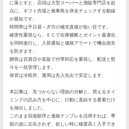
に落とすと、店頭は大型スーパーと酒販専門店を起
点に、ギフト売場と催事島を併走チェックする動線
が最短です。
時間帯は平日昼～夕方の補充直後が狙い目です。
確実性重視なら、ＥＣで在庫横断とポイント最適化
を同時進行し、入荷通知と価格アラートで機会損失
を防ぎます。
贈答は百貨店や直販で付帯対応を重視し、配送と熨
斗を一括管理します。
保管は冷暗所、運用は先入先出で安定します。
本記事は、見つからない理由の分解と、買えるタイ
ミングの読み方を中心に、行動に直結する要素だけ
を抽出しました。
このまま回遊順序と連絡テンプレを活用すれば、季
節の波に左右されず、欲しい時に確度高く入手でき