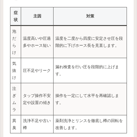
症
主因
対策
状
泡
だ
温度高いや圧過
温度を二度から四度に安定させ圧を段
ら
多やホース短い
階的に下げホース長を見直します。
け
気
漏れ検査を行い圧を段階的に上げま
抜
圧不足やリーク
す。
け
注
ぎ
タップ操作不安
操作を一定にして水平を再確認しま
ム
定や設置の傾き
す。
ラ
異
洗浄不足や古い
薬剤洗浄とリンスを徹底し樽の回転を
臭
樽
改善します。