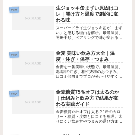
生ジョッキ缶まずい原因はコ
Beer
レ｜開け方と温度で劇的に変
わる味
スーパードライ生ジョッキ缶が「まず
い」と感じる理由を解析。最適温度、
開缶手順、ペアリングで味が変わる。
最新口コミと対処法を網羅。
金麦 美味い飲み方大全｜温
Beer
度・注ぎ・保存・つまみ
金麦を一番美味い状態で。最適温度、
泡3割の注ぎ、相性抜群のおつまみ、
口コミ傾向までプロが分かりやすく解
説。
金麦糖質75％オフは太るのか
Beer
｜仕組みと飲み方で結果が変
わる実践ガイド
金麦糖質75%オフは太る？1缶のカロ
リー・糖質・度数と口コミを整理。太
りにくい飲み方やつまみの選び方まで
実践的に解説します。