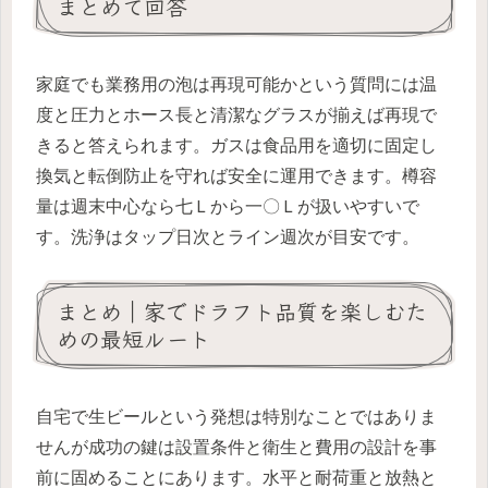
まとめて回答
家庭でも業務用の泡は再現可能かという質問には温
度と圧力とホース長と清潔なグラスが揃えば再現で
きると答えられます。ガスは食品用を適切に固定し
換気と転倒防止を守れば安全に運用できます。樽容
量は週末中心なら七Ｌから一〇Ｌが扱いやすいで
す。洗浄はタップ日次とライン週次が目安です。
まとめ｜家でドラフト品質を楽しむた
めの最短ルート
自宅で生ビールという発想は特別なことではありま
せんが成功の鍵は設置条件と衛生と費用の設計を事
前に固めることにあります。水平と耐荷重と放熱と