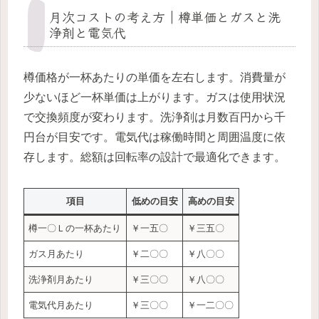
月次コストの考え方｜樽単価とガスと洗
浄剤と電気代
樽価格が一杯あたりの単価を左右します。消費量が
少ないほど一杯単価は上がります。ガスは使用状況
で交換頻度が変わります。洗浄剤は月数百円から千
円台が目安です。電気代は稼働時間と周囲温度に依
存します。総額は回転率の設計で最適化できます。
項目
低めの目安
高めの目安
樽一〇Ｌの一杯あたり
￥一五〇
￥三五〇
ガス月あたり
￥二〇〇
￥八〇〇
洗浄剤月あたり
￥三〇〇
￥八〇〇
電気代月あたり
￥三〇〇
￥一二〇〇